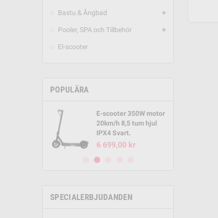
Bastu & Ångbad
add
Pooler, SPA och Tillbehör
add
El-scooter
POPULÄRA
E-scooter 350W motor
Round Pool
20km/h 8,5 tum hjul
m x 1,32m
IPX4 Svart.
00 kr
6 699,00 kr
SPECIALERBJUDANDEN