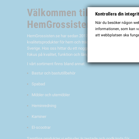
Välkommen till
Kontrollera din integri
HemGrossisten.se
När du besöker någon webb
informationen, som kan var
att webbplatsen ska funge
HemGrossisten.se har sedan 2017 erbjudit
kvalitetsprodukter för hem och trädgård till kunder över hela
Sverige. Hos oss hittar du ett noggrant utvalt sortiment med
fokus på kvalitet, funktion och lång hållbarhet.
I vårt sortiment finns bland annat:
Bastur och bastutillbehör
Spabad
Möbler och utemöbler
Heminredning
Kaminer
El-scootrar
Samtliga produkter vi erbjuder är testade och godkända för