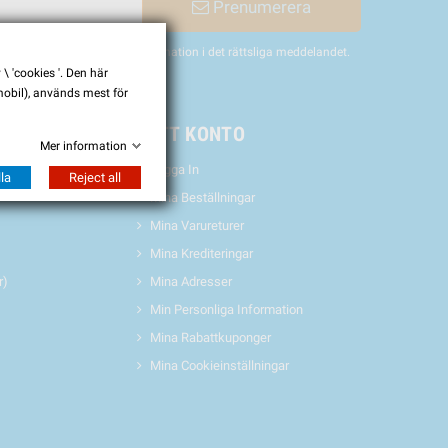
Prenumerera
nligen hitta vår kontaktinformation i det rättsliga meddelandet.
 'cookies '. Den här
 mobil), används mest för
& EVENTS
MITT KONTO
Mer information
Logga In
la
Reject all
Mina Beställningar
Mina Varureturer
Mina Krediteringar
r)
Mina Adresser
Min Personliga Information
Mina Rabattkuponger
Mina Cookieinställningar