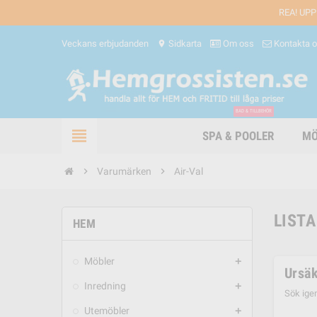
REA! UPP
Veckans erbjudanden
Sidkarta
Om oss
Kontakta 
location_on
BAD & TILLBEHÖR
view_headline
SPA & POOLER
MÖ
chevron_right
Varumärken
chevron_right
Air-Val
LISTA
HEM
Möbler
add
Ursäk
Inredning
add
Sök ige
Utemöbler
add