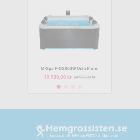
m P-SH069
M-Spa F-OS063W Oslo Fram.
M-Spa 
19 989,00 kr
8 495,
95,00 kr
24 989,00 kr