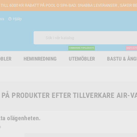
 TILL 6000 KR RABATT PÅ POOL O SPA-BAD. SNABBA LEVERANSER , SÄKER 
oss
Hjälp
help_outline
SOMMARENS POPULÄRASTE
BASTU & T
BLER
HEMINREDNING
UTEMÖBLER
BASTU & ÅN
 PÅ PRODUKTER EFTER TILLVERKARE AIR-V
ta olägenheten.
n