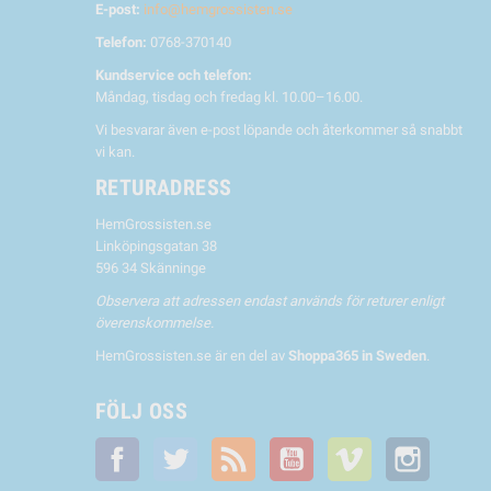
E-post:
info@hemgrossisten.se
Telefon:
0768-370140
Kundservice och telefon:
Måndag, tisdag och fredag kl. 10.00–16.00.
Vi besvarar även e-post löpande och återkommer så snabbt
vi kan.
RETURADRESS
HemGrossisten.se
Linköpingsgatan 38
596 34 Skänninge
Observera att adressen endast används för returer enligt
överenskommelse.
HemGrossisten.se är en del av
Shoppa365 in Sweden
.
FÖLJ OSS
Facebook
Twitter
RSS
YouTube
Vimeo
Instagra