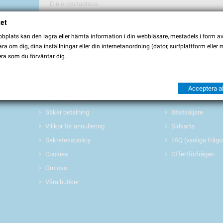
tet
Du kan avbryta prenumerationen när som helst. För detta ändamål, vä
plats kan den lagra eller hämta information i din webbläsare, mestadels i form av \
Jag godkänner
villkoren och sekretesspolicyen
a om dig, dina inställningar eller din internetanordning (dator, surfplattform eller
ra som du förväntar dig.
INFORMATION
PRODUKTER 
Köpvillkor
Erbjudanden/REA
Acceptera al
Frakt & Leverans
Nyheter
Säker betalning
Bästsäljare
Villkor för annullering
Sidkarta
Sekretesspolicy
FAQ (vanliga frågo
Cookies
Offertförfrågan
Om oss
Våra butiker