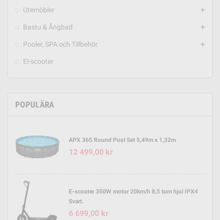
Utemöbler
add
Bastu & Ångbad
add
Pooler, SPA och Tillbehör
add
El-scooter
POPULÄRA
APX 365 Round Pool Set 5,49m x 1,32m
12 499,00 kr
E-scooter 350W motor 20km/h 8,5 tum hjul IPX4
Svart.
6 699,00 kr