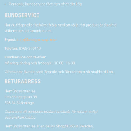
Personlig kundservice före och efter ditt köp
KUNDSERVICE
Har du frågor eller behöver hjälp med att välja rätt produkt är du alltid
välkommen att kontakta oss.
E-post:
info@hemgrossisten.se
Telefon:
0768-370140
Kundservice och telefon:
Måndag, tisdag och fredag kl. 10.00–16.00.
Vi besvarar även e-post löpande och återkommer så snabbt vi kan.
RETURADRESS
HemGrossisten.se
Linköpingsgatan 38
596 34 Skänninge
Observera att adressen endast används för returer enligt
överenskommelse.
HemGrossisten.se är en del av
Shoppa365 in Sweden
.