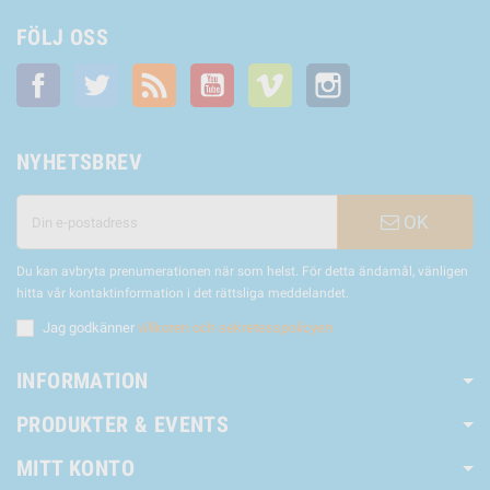
FÖLJ OSS
Facebook
Twitter
RSS
YouTube
Vimeo
Instagram
NYHETSBREV
OK
Du kan avbryta prenumerationen när som helst. För detta ändamål, vänligen
hitta vår kontaktinformation i det rättsliga meddelandet.
Jag godkänner
villkoren och sekretesspolicyen
INFORMATION
PRODUKTER & EVENTS
MITT KONTO