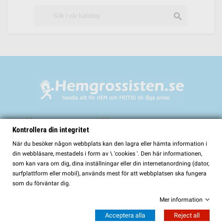
search
Välkommen till
Kontrollera din integritet
HemGrossisten.se
När du besöker någon webbplats kan den lagra eller hämta information i
din webbläsare, mestadels i form av \ 'cookies '. Den här informationen,
HemGrossisten.se har sedan 2017 erbjudit kvalitetsprodukter för hem och
som kan vara om dig, dina inställningar eller din internetanordning (dator,
trädgård till kunder över hela Sverige. Hos oss hittar du ett noggrant utvalt
surfplattform eller mobil), används mest för att webbplatsen ska fungera
sortiment med fokus på kvalitet, funktion och lång hållbarhet.
som du förväntar dig.
I vårt sortiment finns bland annat:
Mer information
Bastur och bastutillbehör
Acceptera alla
Reject all