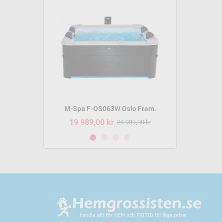
m P-SH069
M-Spa F-OS063W Oslo Fram.
M-Spa 
19 989,00 kr
8 495,
95,00 kr
24 989,00 kr