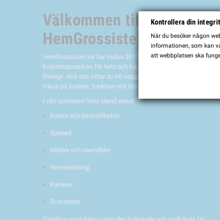
Välkommen till
Kontrollera din integri
HemGrossisten.se
När du besöker någon webb
informationen, som kan var
att webbplatsen ska funge
HemGrossisten.se har sedan 2017 erbjudit
kvalitetsprodukter för hem och trädgård till kunder över hela
Sverige. Hos oss hittar du ett noggrant utvalt sortiment med
fokus på kvalitet, funktion och lång hållbarhet.
I vårt sortiment finns bland annat:
Bastur och bastutillbehör
Spabad
Möbler och utemöbler
Heminredning
Kaminer
El-scootrar
Samtliga produkter vi erbjuder är testade och godkända för