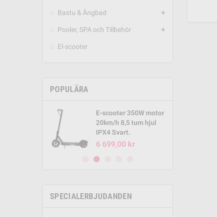
Bastu & Ångbad
add
Pooler, SPA och Tillbehör
add
El-scooter
POPULÄRA
E-scooter 350W motor
Round Pool
20km/h 8,5 tum hjul
m x 1,32m
IPX4 Svart.
00 kr
6 699,00 kr
SPECIALERBJUDANDEN