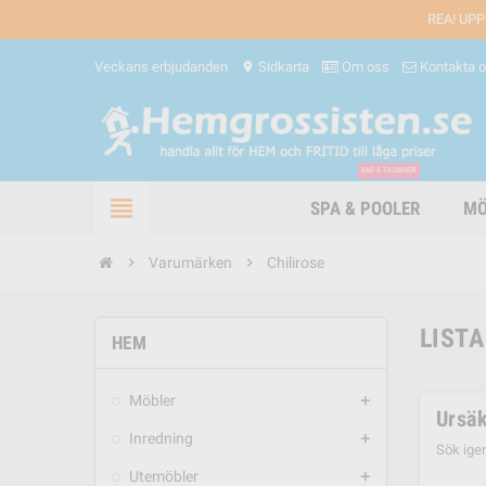
REA! UPP
Veckans erbjudanden
Sidkarta
Om oss
Kontakta 
location_on
BAD & TILLBEHÖR
view_headline
SPA & POOLER
MÖ
chevron_right
Varumärken
chevron_right
Chilirose
LISTA
HEM
Möbler
add
Ursäk
Inredning
add
Sök ige
Utemöbler
add