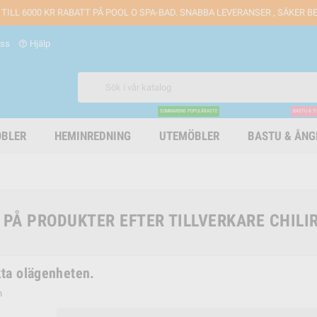
 TILL 6000 KR RABATT PÅ POOL O SPA-BAD. SNABBA LEVERANSER , SÄKER 
oss
Hjälp
help_outline
SOMMARENS POPULÄRASTE
BASTU & T
BLER
HEMINREDNING
UTEMÖBLER
BASTU & ÅN
 PÅ PRODUKTER EFTER TILLVERKARE CHILI
ta olägenheten.
n