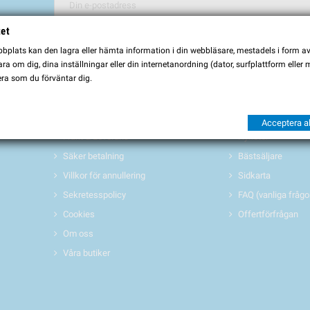
tet
Du kan avbryta prenumerationen när som helst. För detta ändamål, vä
plats kan den lagra eller hämta information i din webbläsare, mestadels i form av \
Jag godkänner
villkoren och sekretesspolicyen
a om dig, dina inställningar eller din internetanordning (dator, surfplattform eller
ra som du förväntar dig.
INFORMATION
PRODUKTER 
Köpvillkor
Erbjudanden/REA
Acceptera al
Frakt & Leverans
Nyheter
Säker betalning
Bästsäljare
Villkor för annullering
Sidkarta
Sekretesspolicy
FAQ (vanliga frågo
Cookies
Offertförfrågan
Om oss
Våra butiker