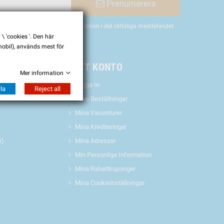
Prenumerera
nligen hitta vår kontaktinformation i det rättsliga meddelandet.
 'cookies '. Den här
 mobil), används mest för
& EVENTS
MITT KONTO
Mer information
Logga In
la
Reject all
Mina Beställningar
Mina Varureturer
Mina Krediteringar
r)
Mina Adresser
Min Personliga Information
Mina Rabattkuponger
Mina Cookieinställningar