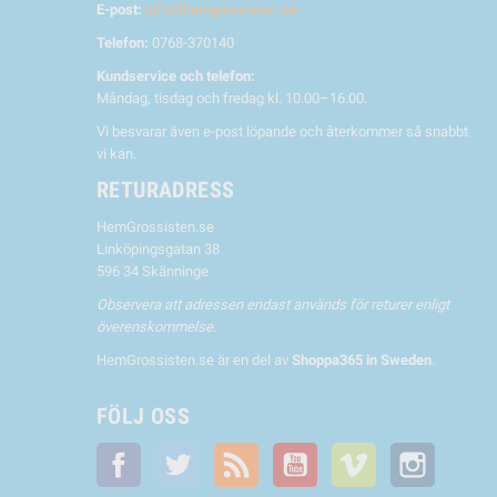
E-post:
info@hemgrossisten.se
Telefon:
0768-370140
Kundservice och telefon:
Måndag, tisdag och fredag kl. 10.00–16.00.
Vi besvarar även e-post löpande och återkommer så snabbt
vi kan.
RETURADRESS
HemGrossisten.se
Linköpingsgatan 38
596 34 Skänninge
Observera att adressen endast används för returer enligt
överenskommelse.
HemGrossisten.se är en del av
Shoppa365 in Sweden
.
FÖLJ OSS
Facebook
Twitter
RSS
YouTube
Vimeo
Instagra