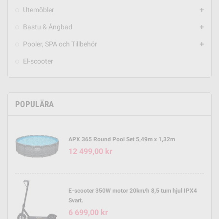
Utemöbler
add
Bastu & Ångbad
add
Pooler, SPA och Tillbehör
add
El-scooter
POPULÄRA
APX 365 Round Pool Set 5,49m x 1,32m
12 499,00 kr
E-scooter 350W motor 20km/h 8,5 tum hjul IPX4
Svart.
6 699,00 kr