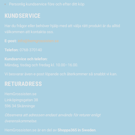
Personlig kundservice före och efter ditt köp
KUNDSERVICE
Har du frågor eller behöver hjälp med att välja rätt produkt är du alltid
välkommen att kontakta oss.
E-post:
info@hemgrossisten.se
Telefon:
0768-370140
Kundservice och telefon:
Måndag, tisdag och fredag kl. 10.00–16.00.
Vi besvarar även e-post löpande och återkommer så snabbt vi kan.
RETURADRESS
HemGrossisten.se
Linköpingsgatan 38
596 34 Skänninge
Observera att adressen endast används för returer enligt
överenskommelse.
HemGrossisten.se är en del av
Shoppa365 in Sweden
.