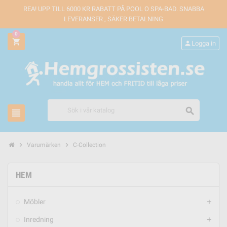
REA! UPP TILL 6000 KR RABATT PÅ POOL O SPA-BAD. SNABBA
LEVERANSER , SÄKER BETALNING
0
shopping_cart
person
Logga in
search
view_headline
chevron_right
chevron_right
Varumärken
C-Collection
HEM
Möbler
add
Inredning
add